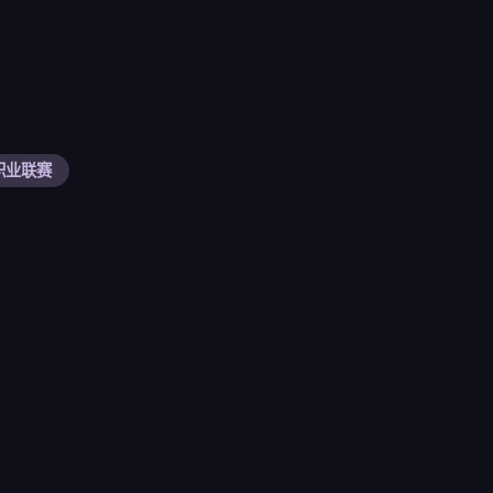
竞职业联赛