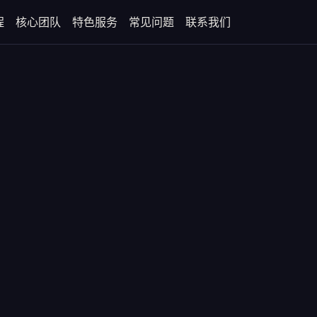
程
核心团队
特色服务
常见问题
联系我们