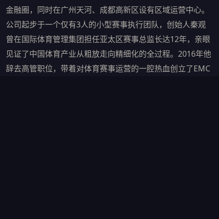
金融圈，同时在广州天河、成都高新区设有区域运营中心。
公司起步于一个仅有3人的小型赛事执行团队，创始人秦观
曾在国际体育管理集团担任亚太区赛事总监长达12年，亲眼
见证了中国体育产业从粗放走向精细化的全过程。2016年他
辞去高管职位，带着对体育赛事运营的一腔热血创立了EMC
易倍。
创业初期，团队挤在一间40平方米的联合办公空间里，用三
台笔记本电脑完成了第一个项目——一场市级业余羽毛球联
赛的全程运营。那场比赛虽然规模不大，参赛队伍仅32支，
但秦观坚持用国际级赛事的标准来做：从裁判资质审核、场
地动线规划到观众互动环节设计，每一个细节都反复打磨。
赛后，一位参赛选手在社交媒体上写道："这是我参加过的最
专业的业余赛事。"这句话成了团队最珍视的认可。
经过9年的发展，EMC易倍已从3人小团队成长为拥有128名