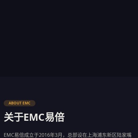
ABOUT EMC
关于EMC易倍
EMC易倍成立于2016年3月，总部设在上海浦东新区陆家嘴